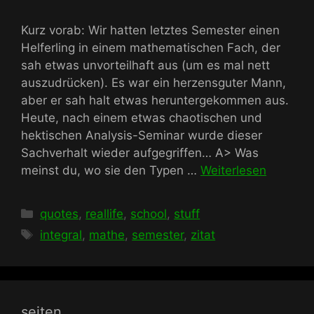
Kurz vorab: Wir hatten letztes Semester einen
Helferling in einem mathematischen Fach, der
sah etwas unvorteilhaft aus (um es mal nett
auszudrücken). Es war ein herzensguter Mann,
aber er sah halt etwas heruntergekommen aus.
Heute, nach einem etwas chaotischen und
hektischen Analysis-Seminar wurde dieser
Sachverhalt wieder aufgegriffen… A> Was
meinst du, wo sie den Typen …
Weiterlesen
Kategorien
quotes
,
reallife
,
school
,
stuff
Schlagwörter
integral
,
mathe
,
semester
,
zitat
seiten