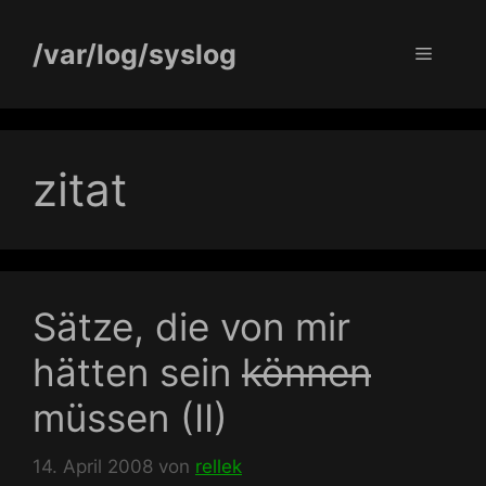
Zum
Inhalt
/var/log/syslog
Menü
springen
zitat
Sätze, die von mir
hätten sein
können
müssen (II)
14. April 2008
von
rellek