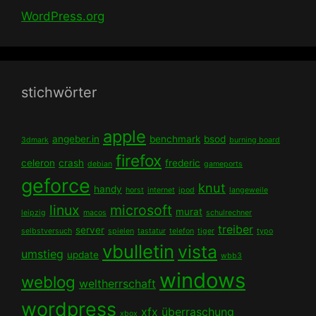
WordPress.org
stichwörter
apple
angeber.in
benchmark
bsod
3dmark
burning board
firefox
celeron
crash
frederic
debian
gameports
geforce
knut
handy
horst
internet
ipod
langeweile
linux
microsoft
murat
leipzig
macos
schulrechner
treiber
server
selbstversuch
spielen
tastatur
telefon
tiger
typo
vbulletin
vista
umstieg
update
wbb3
windows
weblog
weltherrschaft
wordpress
xfx
überraschung
xbox