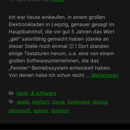
Ich war heute einkaufen, in einem großen
Elektronikladen in Leipzig, genauer gesagt im
Hauptbahnhof, die vor gut 5 Jahren das Wort
„geil“ salonfähig gemacht haben (danke an
dieser Stelle noch einmal 🙂 ) Dort standen
einige Tastaturen herum, u.a. eine von einem
großen Softwareunternehmen, die das
„Fenster“-Betriebssystem entwickelt haben.
Von denen habe ich schon recht …
Weiterlesen
Kategorien
hard- & software
Schlagwörter
apple
,
confort
,
curve
,
keyboard
,
leipzig
,
microsoft
,
saturn
,
tastatur