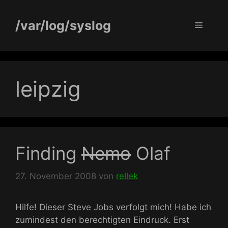
Zum
Inhalt
/var/log/syslog
Menü
springen
leipzig
Finding
Nemo
Olaf
27. November 2008
von
rellek
Hilfe! Dieser Steve Jobs verfolgt mich! Habe ich
zumindest den berechtigten Eindruck. Erst