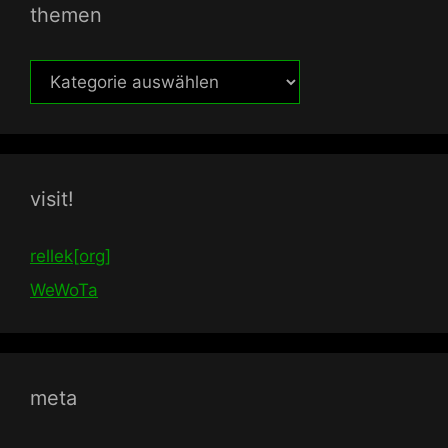
themen
themen
visit!
rellek[org]
WeWoTa
meta