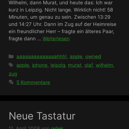
Wilhelm, dann Murat, und heute das: Ich war
kurz in Leipzig. Nicht lange. Wirklich nicht! 58
Minuten, um genau zu sein. Zwischen 13:29
und 14:27 Uhr. Dann im Zug auf der Heimreise
ein freundlicher Herr – fragte ein älteres Paar,
fragte dann …
Weiterlesen
Kategorien
aaaaaaaaaaaaaahhh!
,
apple
,
owned
Schlagwörter
apple
,
iphone
,
leipzig
,
murat
,
olaf
,
wilhelm
,
zug
5 Kommentare
Neue Tastatur
11. April 2008
von
rellek