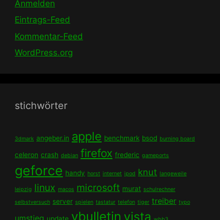
Anmelden
Eintrags-Feed
Kommentar-Feed
WordPress.org
stichwörter
apple
angeber.in
benchmark
bsod
3dmark
burning board
firefox
celeron
crash
frederic
debian
gameports
geforce
knut
handy
horst
internet
ipod
langeweile
linux
microsoft
murat
leipzig
macos
schulrechner
treiber
server
selbstversuch
spielen
tastatur
telefon
tiger
typo
vbulletin
vista
umstieg
update
wbb3