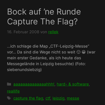
Bock auf ’ne Runde
Capture The Flag?
16. Februar 2008
von
rellek
…ich schlage die Map „CTF-Leipzig-Messe“
vor… Da sind die Wege nicht so weit 🙂 😀 (war
mein erster Gedanke, als ich heute das
Messegelände in Leipzig besuchte) (Foto:
siebenundsiebzig)
Kategorien
aaaaaaaaaaaaaahhh!
,
hard- & software
,
reallife
Schlagwörter
capture the flag
,
ctf
,
leipzig
,
messe