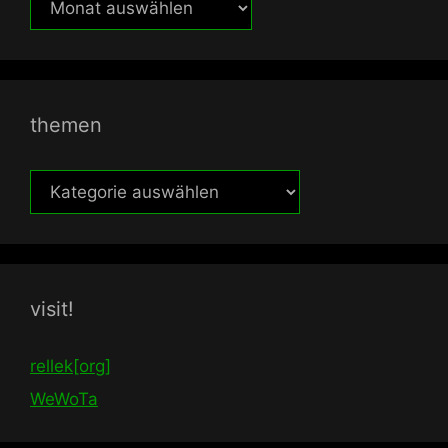
themen
themen
visit!
rellek[org]
WeWoTa