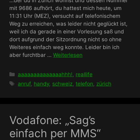
…der du in Zürich wohnst und dessen Nummer
mit 9686 aufhört, du hattest mich heute, um
11:31 Uhr (MEZ), versucht auf telefonischem
Weg zu erreichen, was leider nicht geglückt ist,
weil ich da gerade in einer Vorlesung saß und
dort aufgrund der Sitzordnung nicht so ohne
Weiteres einfach weg konnte. Leider bin ich
aber furchtbar …
Weiterlesen
Kategorien
aaaaaaaaaaaaaahhh!
,
reallife
Schlagwörter
anruf
,
handy
,
schweiz
,
telefon
,
zürich
Vodafone: „Sag’s
einfach per MMS“