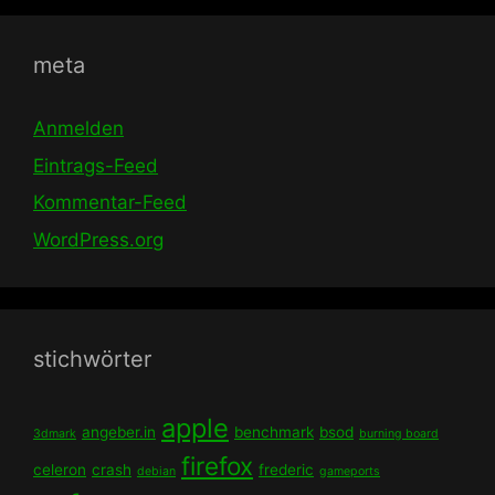
meta
Anmelden
Eintrags-Feed
Kommentar-Feed
WordPress.org
stichwörter
apple
angeber.in
benchmark
bsod
3dmark
burning board
firefox
celeron
crash
frederic
debian
gameports