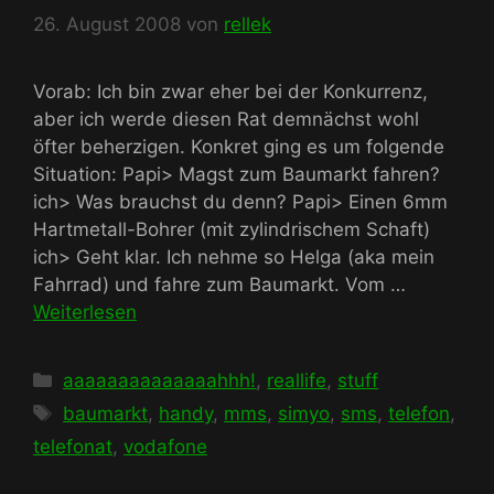
26. August 2008
von
rellek
Vorab: Ich bin zwar eher bei der Konkurrenz,
aber ich werde diesen Rat demnächst wohl
öfter beherzigen. Konkret ging es um folgende
Situation: Papi> Magst zum Baumarkt fahren?
ich> Was brauchst du denn? Papi> Einen 6mm
Hartmetall-Bohrer (mit zylindrischem Schaft)
ich> Geht klar. Ich nehme so Helga (aka mein
Fahrrad) und fahre zum Baumarkt. Vom …
Weiterlesen
Kategorien
aaaaaaaaaaaaaahhh!
,
reallife
,
stuff
Schlagwörter
baumarkt
,
handy
,
mms
,
simyo
,
sms
,
telefon
,
telefonat
,
vodafone