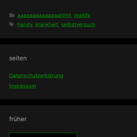
Kategorien
aaaaaaaaaaaaaahhh!
,
reallife
Schlagwörter
handy
,
krankheit
,
selbstversuch
seiten
Datenschutzerklärung
Impressum
früher
früher