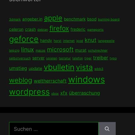
apple
angeber.in
benchmark
bsod
3dmark
burning board
firefox
celeron
crash
frederic
debian
gameports
geforce
knut
handy
horst
internet
ipod
langeweile
linux
microsoft
murat
leipzig
macos
schulrechner
treiber
server
selbstversuch
spielen
tastatur
telefon
tiger
typo
vbulletin
vista
umstieg
update
wbb3
windows
weblog
weltherrschaft
wordpress
xfx
überraschung
xbox
Suchen
nach: