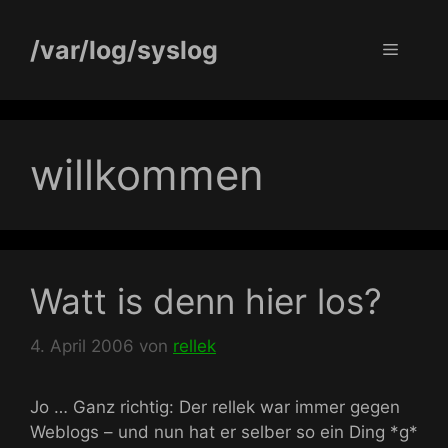
Zum
Inhalt
/var/log/syslog
Menü
springen
willkommen
Watt is denn hier los?
4. April 2006
von
rellek
Jo … Ganz richtig: Der rellek war immer gegen
Weblogs – und nun hat er selber so ein Ding *g*