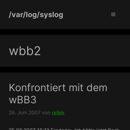
Zum
Inhalt
/var/log/syslog
Menü
springen
wbb2
Konfrontiert mit dem
wBB3
26. Juni 2007
von
rellek