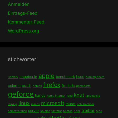
Anmelden
Eintrags-Feed
Kommentar-Feed
WordPress.org
stichwörter
apple
angeber.in
benchmark
bsod
3dmark
burning board
firefox
celeron
crash
frederic
debian
gameports
geforce
knut
handy
horst
internet
ipod
langeweile
linux
microsoft
murat
leipzig
macos
schulrechner
treiber
server
selbstversuch
spielen
tastatur
telefon
tiger
typo