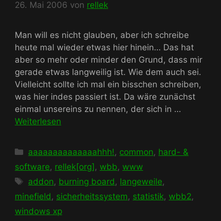
26. Mai 2006
von
rellek
Man will es nicht glauben, aber ich schreibe
heute mal wieder etwas hier hinein… Das hat
aber so mehr oder minder den Grund, dass mir
gerade etwas langweilig ist. Wie dem auch sei.
Vielleicht sollte ich mal ein bisschen schreiben,
was hier indes passiert ist. Da wäre zunächst
einmal unsereins zu nennen, der sich in …
Weiterlesen
Kategorien
aaaaaaaaaaaaaahhh!
,
common
,
hard- &
software
,
rellek[org]
,
wbb
,
www
Schlagwörter
addon
,
burning board
,
langeweile
,
minefield
,
sicherheitssystem
,
statistik
,
wbb2
,
windows xp