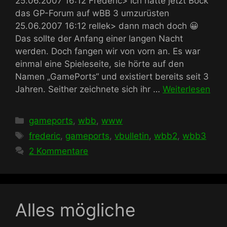
25.06.2007 16:12 Frederic> Ich hätte jetzt Bock
das GP-Forum auf wBB 3 umzurüsten
25.06.2007 16:12 rellek> dann mach doch 😀
Das sollte der Anfang einer langen Nacht
werden. Doch fangen wir von vorn an. Es war
einmal eine Spieleseite, sie hörte auf den
Namen „GamePorts“ und existiert bereits seit 3
Jahren. Seither zeichnete sich ihr …
Weiterlesen
Kategorien
gameports
,
wbb
,
www
Schlagwörter
frederic
,
gameports
,
vbulletin
,
wbb2
,
wbb3
2 Kommentare
Alles mögliche