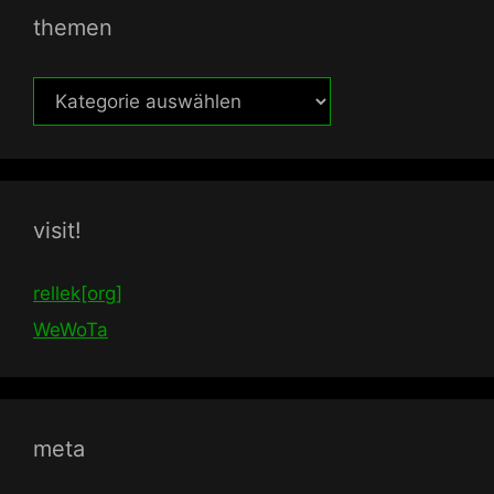
themen
themen
visit!
rellek[org]
WeWoTa
meta