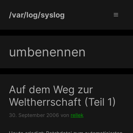
Zum
Inhalt
/var/log/syslog
Menü
springen
umbenennen
Auf dem Weg zur
Weltherrschaft (Teil 1)
30. September 2006
von
rellek