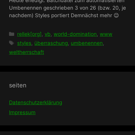
Heute erledigt: Batchdatei zum automatisierten
Umbenennen geschrieben 3 von 26 (bzw. 20, je
nachdem) Styles portiert Demnächst mehr 😉
Kategorien
rellek[org]
,
vb
,
world-domination
,
www
Schlagwörter
styles
,
überraschung
,
umbenennen
,
weltherrschaft
seiten
Datenschutzerklärung
Impressum