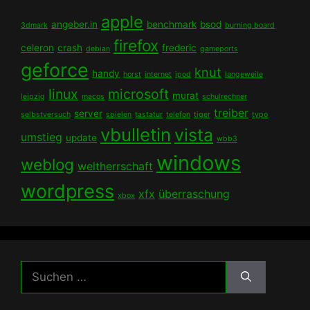
apple
angeber.in
benchmark
bsod
3dmark
burning board
firefox
celeron
crash
frederic
debian
gameports
geforce
knut
handy
horst
internet
ipod
langeweile
linux
microsoft
murat
leipzig
macos
schulrechner
treiber
server
selbstversuch
spielen
tastatur
telefon
tiger
typo
vbulletin
vista
umstieg
update
wbb3
windows
weblog
weltherrschaft
wordpress
xfx
überraschung
xbox
Suchen
nach: