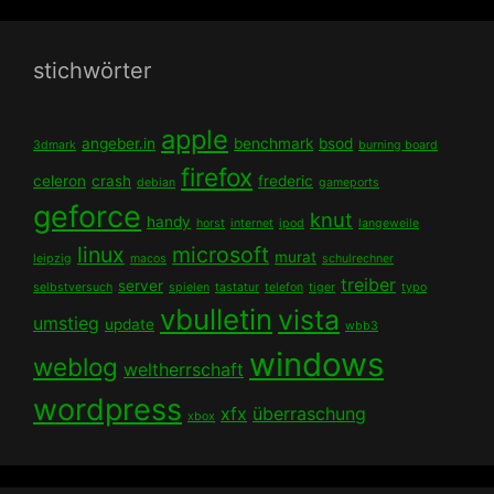
stichwörter
apple
angeber.in
benchmark
bsod
3dmark
burning board
firefox
celeron
crash
frederic
debian
gameports
geforce
knut
handy
horst
internet
ipod
langeweile
linux
microsoft
murat
leipzig
macos
schulrechner
treiber
server
selbstversuch
spielen
tastatur
telefon
tiger
typo
vbulletin
vista
umstieg
update
wbb3
windows
weblog
weltherrschaft
wordpress
xfx
überraschung
xbox