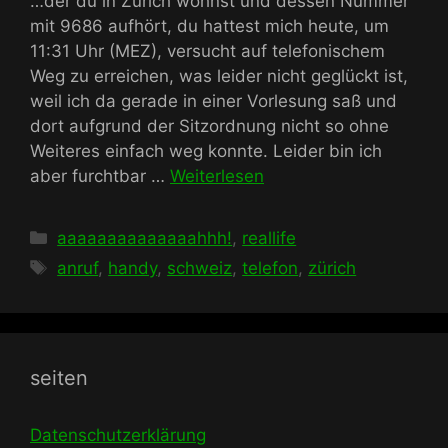
…der du in Zürich wohnst und dessen Nummer
mit 9686 aufhört, du hattest mich heute, um
11:31 Uhr (MEZ), versucht auf telefonischem
Weg zu erreichen, was leider nicht geglückt ist,
weil ich da gerade in einer Vorlesung saß und
dort aufgrund der Sitzordnung nicht so ohne
Weiteres einfach weg konnte. Leider bin ich
aber furchtbar …
Weiterlesen
Kategorien
aaaaaaaaaaaaaahhh!
,
reallife
Schlagwörter
anruf
,
handy
,
schweiz
,
telefon
,
zürich
seiten
Datenschutzerklärung