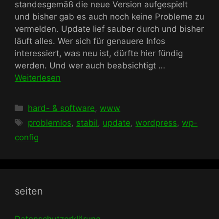
standesgemäß die neue Version aufgespielt
und bisher gab es auch noch keine Probleme zu
vermelden. Update lief sauber durch und bisher
läuft alles. Wer sich für genauere Infos
interessiert, was neu ist, dürfte hier fündig
werden. Und wer auch beabsichtigt …
Weiterlesen
Kategorien
hard- & software
,
www
Schlagwörter
problemlos
,
stabil
,
update
,
wordpress
,
wp-
config
seiten
Datenschutzerklärung