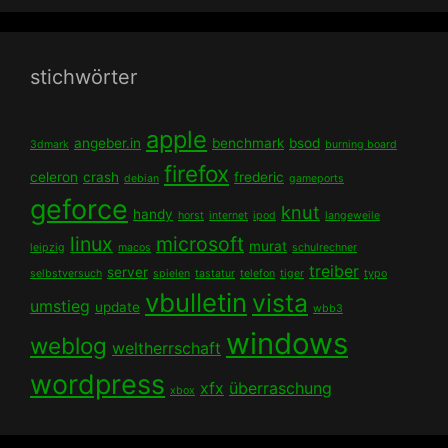
stichwörter
apple
angeber.in
benchmark
bsod
3dmark
burning board
firefox
celeron
crash
frederic
debian
gameports
geforce
knut
handy
horst
internet
ipod
langeweile
linux
microsoft
murat
leipzig
macos
schulrechner
treiber
server
selbstversuch
spielen
tastatur
telefon
tiger
typo
vbulletin
vista
umstieg
update
wbb3
windows
weblog
weltherrschaft
wordpress
xfx
überraschung
xbox