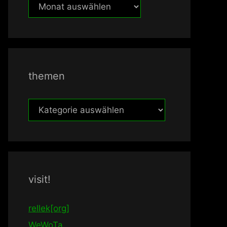
früher
themen
themen
visit!
rellek[org]
WeWoTa