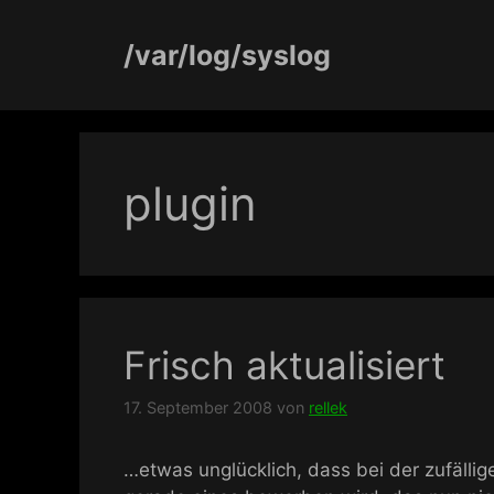
Zum
Inhalt
/var/log/syslog
springen
plugin
Frisch aktualisiert
17. September 2008
von
rellek
…etwas unglücklich, dass bei der zufällig