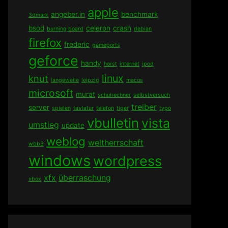
apple
angeber.in
benchmark
3dmark
bsod
celeron
crash
burning board
debian
firefox
frederic
gameports
geforce
handy
horst
internet
ipod
linux
knut
langeweile
leipzig
macos
microsoft
murat
schulrechner
selbstversuch
treiber
server
spielen
tastatur
telefon
tiger
typo
vbulletin
vista
umstieg
update
weblog
weltherrschaft
wbb3
windows
wordpress
xfx
überraschung
xbox