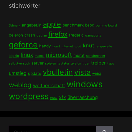
stichwörter
apple
angeber.in
benchmark
bsod
3dmark
burning board
firefox
celeron
crash
frederic
debian
gameports
geforce
knut
handy
horst
internet
ipod
langeweile
linux
microsoft
murat
leipzig
macos
schulrechner
treiber
server
selbstversuch
spielen
tastatur
telefon
tiger
typo
vbulletin
vista
umstieg
update
wbb3
windows
weblog
weltherrschaft
wordpress
xfx
überraschung
xbox
Suchen