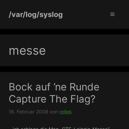
Zum
Inhalt
/var/log/syslog
Menü
springen
messe
Bock auf ’ne Runde
Capture The Flag?
16. Februar 2008
von
rellek