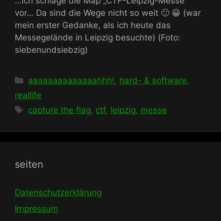
…ich schlage die Map „CTF-Leipzig-Messe“
vor… Da sind die Wege nicht so weit 🙂 😀 (war
mein erster Gedanke, als ich heute das
Messegelände in Leipzig besuchte) (Foto:
siebenundsiebzig)
Kategorien
aaaaaaaaaaaaaahhh!
,
hard- & software
,
reallife
Schlagwörter
capture the flag
,
ctf
,
leipzig
,
messe
seiten
Datenschutzerklärung
Impressum