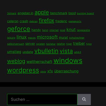
apple
angeber.in
benchmark
bsod
3dmark
burning board
firefox
celeron
crash
frederic
debian
gameports
geforce
knut
handy
horst
internet
ipod
langeweile
linux
microsoft
murat
leipzig
macos
schulrechner
treiber
server
selbstversuch
spielen
tastatur
telefon
tiger
typo
vbulletin
vista
umstieg
update
wbb3
windows
weblog
weltherrschaft
wordpress
xfx
überraschung
xbox
Suchen
nach: