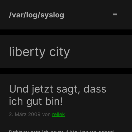
Zum
Inhalt
/var/log/syslog
Menü
springen
liberty city
Und jetzt sagt, dass
ich gut bin!
2. März 2009
von
rellek