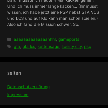
Dafür musste ich heute 4 Mal kacken gehen!
Und ich muss immer lange kacken… (Ihr müsst
wissen, ich habe jetzt eine PSP nebst GTA VCS
und LCS und auf Klo kann man schön spielen.)
Also ich fand die Mission schwer. So.
Kategorien
aaaaaaaaaaaaaahhh!
,
gameports
Schlagwörter
gta
,
gta lcs
,
kettensäge
,
liberty city
,
psp
seiten
Datenschutzerklärung
Impressum