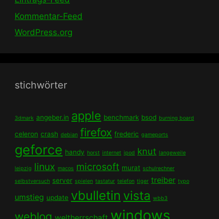
Kommentar-Feed
WordPress.org
stichwörter
apple
angeber.in
benchmark
bsod
3dmark
burning board
firefox
celeron
crash
frederic
debian
gameports
geforce
knut
handy
horst
internet
ipod
langeweile
linux
microsoft
murat
leipzig
macos
schulrechner
treiber
server
selbstversuch
spielen
tastatur
telefon
tiger
typo
vbulletin
vista
umstieg
update
wbb3
windows
weblog
weltherrschaft