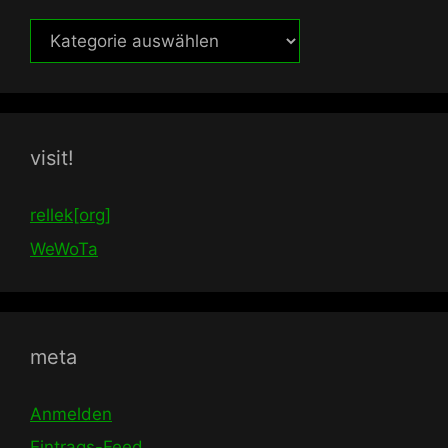
themen
visit!
rellek[org]
WeWoTa
meta
Anmelden
Eintrags-Feed