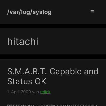
Zum
Inhalt
/var/log/syslog
Menü
springen
hitachi
S.M.A.R.T. Capable and
Status OK
1. April 2009
von
rellek