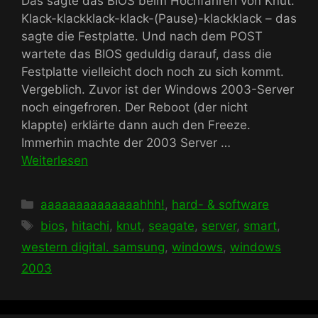
Das sagte das BIOS beim Hochfahren von Knut.
Klack-klackklack-klack-(Pause)-klackklack – das
sagte die Festplatte. Und nach dem POST
wartete das BIOS geduldig darauf, dass die
Festplatte vielleicht doch noch zu sich kommt.
Vergeblich. Zuvor ist der Windows 2003-Server
noch eingefroren. Der Reboot (der nicht
klappte) erklärte dann auch den Freeze.
Immerhin machte der 2003 Server …
Weiterlesen
Kategorien
aaaaaaaaaaaaaahhh!
,
hard- & software
Schlagwörter
bios
,
hitachi
,
knut
,
seagate
,
server
,
smart
,
western digital. samsung
,
windows
,
windows
2003