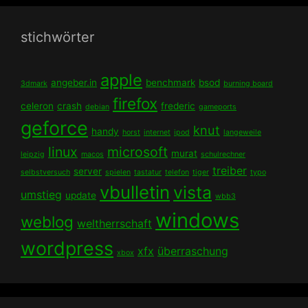
stichwörter
apple
angeber.in
benchmark
bsod
3dmark
burning board
firefox
celeron
crash
frederic
debian
gameports
geforce
knut
handy
horst
internet
ipod
langeweile
linux
microsoft
murat
leipzig
macos
schulrechner
treiber
server
selbstversuch
spielen
tastatur
telefon
tiger
typo
vbulletin
vista
umstieg
update
wbb3
windows
weblog
weltherrschaft
wordpress
xfx
überraschung
xbox