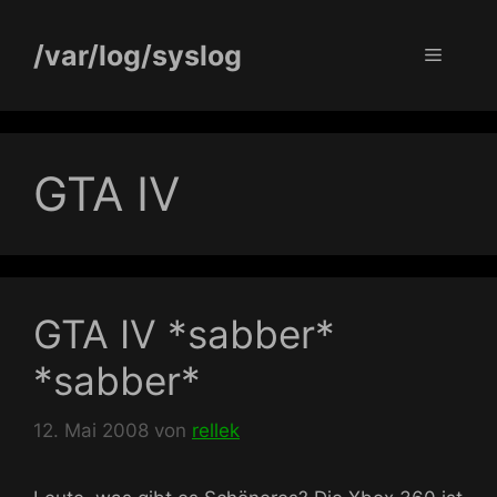
Zum
Inhalt
/var/log/syslog
Menü
springen
GTA IV
GTA IV *sabber*
*sabber*
12. Mai 2008
von
rellek