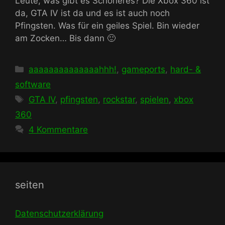
Leute, was gibt es Schöneres? Die Xbox 360 ist
da, GTA IV ist da und es ist auch noch
Pfingsten. Was für ein geiles Spiel. Bin wieder
am Zocken… Bis dann 🙂
Kategorien
aaaaaaaaaaaaaahhh!
,
gameports
,
hard- &
software
Schlagwörter
GTA IV
,
pfingsten
,
rockstar
,
spielen
,
xbox
360
4 Kommentare
seiten
Datenschutzerklärung