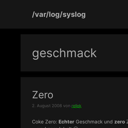
Zum
Inhalt
/var/log/syslog
springen
geschmack
Zero
2. August 2008
von
rellek
Coke Zero:
Echter
Geschmack und
zero
Z