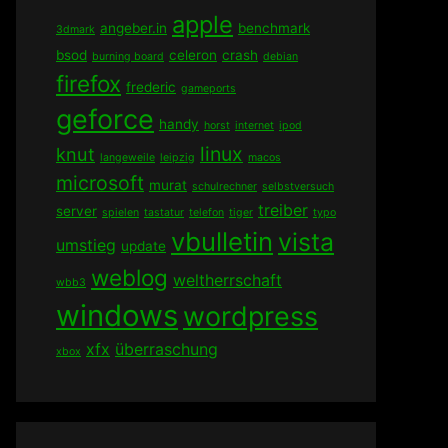
apple
angeber.in
benchmark
3dmark
bsod
celeron
crash
burning board
debian
firefox
frederic
gameports
geforce
handy
horst
internet
ipod
linux
knut
langeweile
leipzig
macos
microsoft
murat
schulrechner
selbstversuch
treiber
server
spielen
tastatur
telefon
tiger
typo
vbulletin
vista
umstieg
update
weblog
weltherrschaft
wbb3
windows
wordpress
xfx
überraschung
xbox