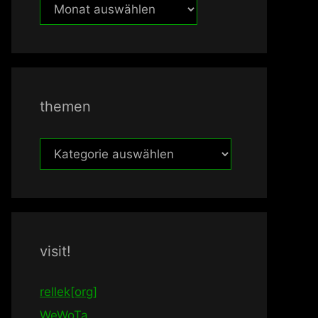
früher
themen
themen
visit!
rellek[org]
WeWoTa