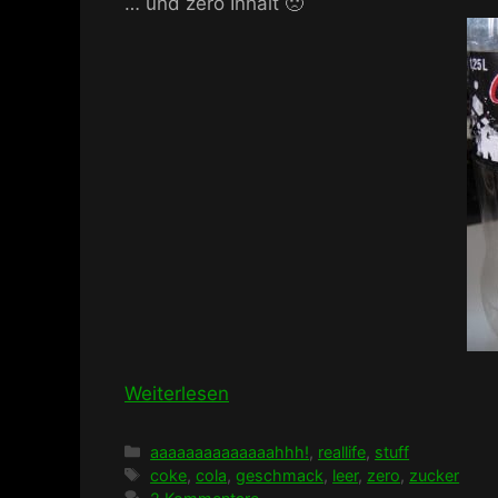
… und zero Inhalt 🙁
Weiterlesen
Kategorien
aaaaaaaaaaaaaahhh!
,
reallife
,
stuff
Schlagwörter
coke
,
cola
,
geschmack
,
leer
,
zero
,
zucker