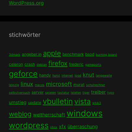
WordPress.org
stichwörter
apple
angeber.in
benchmark
bsod
3dmark
burning board
firefox
celeron
crash
frederic
debian
gameports
geforce
knut
handy
horst
internet
ipod
langeweile
linux
microsoft
murat
leipzig
macos
schulrechner
treiber
server
selbstversuch
spielen
tastatur
telefon
tiger
typo
vbulletin
vista
umstieg
update
wbb3
windows
weblog
weltherrschaft
wordpress
xfx
überraschung
xbox