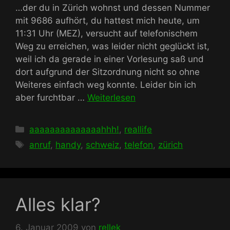
…der du in Zürich wohnst und dessen Nummer
mit 9686 aufhört, du hattest mich heute, um
11:31 Uhr (MEZ), versucht auf telefonischem
Weg zu erreichen, was leider nicht geglückt ist,
weil ich da gerade in einer Vorlesung saß und
dort aufgrund der Sitzordnung nicht so ohne
Weiteres einfach weg konnte. Leider bin ich
aber furchtbar …
Weiterlesen
Kategorien
aaaaaaaaaaaaaahhh!
,
reallife
Schlagwörter
anruf
,
handy
,
schweiz
,
telefon
,
zürich
Alles klar?
6. Januar 2009
von
rellek