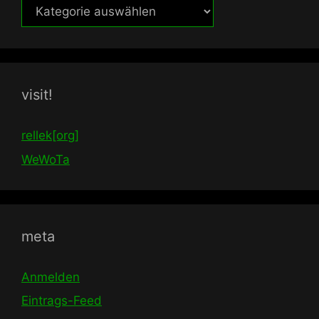
themen
visit!
rellek[org]
WeWoTa
meta
Anmelden
Eintrags-Feed