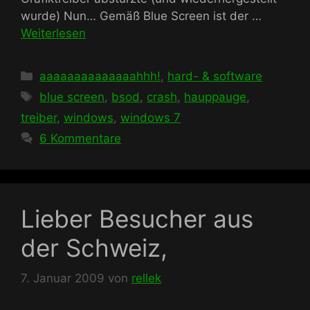
wurde) Nun… Gemäß Blue Screen ist der …
Weiterlesen
Kategorien
aaaaaaaaaaaaaahhh!
,
hard- & software
Schlagwörter
blue screen
,
bsod
,
crash
,
hauppauge
,
treiber
,
windows
,
windows 7
6 Kommentare
Lieber Besucher aus
der Schweiz,
7. Januar 2009
von
rellek