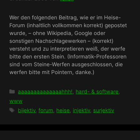
Wer den folgenden Beitrag, wie er im Heise-
Forum (inhaltlich vollkommen korrekt) gepostet
wurde, – ohne Wikipedia, Google oder
sonstigen Nachschlagewerken – (korrekt)
versteht und zu interpretieren weiß, der werfe
bitte den ersten Stein. (Informatik-Professoren
sind vom Steine-Werfen ausgeschlossen, die
werfen bitte mit Pointern, danke.)
Kategorien
aaaaaaaaaaaaaahhh!
,
hard- & software
,
www
Schlagwörter
bijektiv
,
forum
,
heise
,
injektiv
,
surjektiv