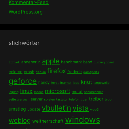
Kommentar-Feed
WordPress.org
stichwörter
apple
angeber.in
benchmark
bsod
3dmark
burning board
firefox
celeron
crash
frederic
debian
gameports
geforce
knut
handy
horst
internet
ipod
langeweile
linux
microsoft
murat
leipzig
macos
schulrechner
treiber
server
selbstversuch
spielen
tastatur
telefon
tiger
typo
vbulletin
vista
umstieg
update
wbb3
windows
weblog
weltherrschaft