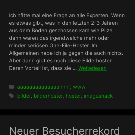
Ich hätte mal eine Frage an alle Experten. Wenn
es etwas gibt, was in den letzten 2-3 Jahren
aus dem Boden geschossen kam wie Pilze,
dann waren das irgendwelche mehr oder
minder seriösen One-File-Hoster. Im
Allgemeinen habe ich ja gegen die auch nichts.
Aber dann gibt es noch diese Bilderhoster.
Deren Vorteil ist, dass sie …
Weiterlesen
Kategorien
aaaaaaaaaaaaaahhh!
,
www
Schlagwörter
bilder
,
bilderhoster
,
hoster
,
imageshack
Neuer Besucherrekord