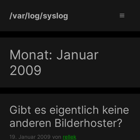
Zum
Inhalt
/var/log/syslog
Menü
springen
Monat:
Januar
2009
Gibt es eigentlich keine
anderen Bilderhoster?
19. Januar 2009
von
rellek