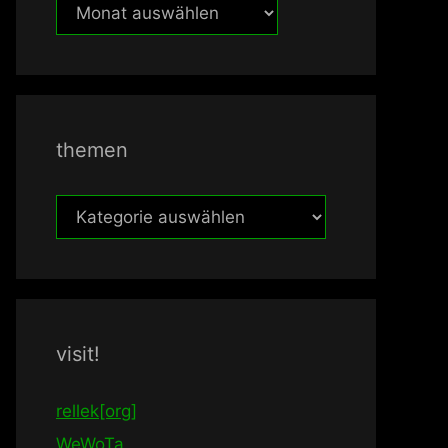
früher
themen
themen
visit!
rellek[org]
WeWoTa