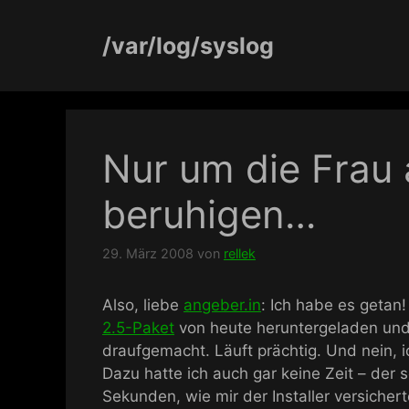
Zum
Inhalt
/var/log/syslog
springen
Nur um die Frau 
beruhigen…
29. März 2008
von
rellek
Also, liebe
angeber.in
: Ich habe es getan
2.5-Paket
von heute heruntergeladen und
draufgemacht. Läuft prächtig. Und nein, 
Dazu hatte ich auch gar keine Zeit – der
Sekunden, wie mir der Installer versichert