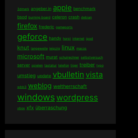
apple
angeber.in
benchmark
3dmark
bsod
celeron
crash
burning board
debian
firefox
frederic
gameports
geforce
handy
horst
internet
ipod
linux
knut
langeweile
leipzig
macos
microsoft
murat
schulrechner
selbstversuch
treiber
server
spielen
tastatur
telefon
tiger
typo
vbulletin
vista
umstieg
update
weblog
weltherrschaft
wbb3
windows
wordpress
xfx
überraschung
xbox