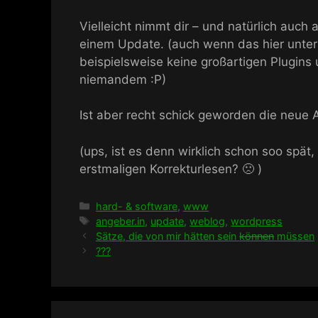
Vielleicht nimmt dir – und natürlich auch
einem Update. (auch wenn das hier unter
beispielsweise keine großartigen Plugins 
niemandem :P)
Ist aber recht schick geworden die neu
(ups, ist es denn wirklich schon soo spät
erstmaligen Korrekturlesen? 🙁 )
Kategorien
hard- & software
,
www
Schlagwörter
angeber.in
,
update
,
weblog
,
wordpress
Sätze, die von mir hätten sein
können
müssen
???