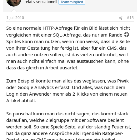
relativ sensationell
Teammitglied
1 Juli 2010
#15
So eine normale HTTP-Abfrage für ein Bild lässt sich nicht
😉
vergleichen mit einer SQL-Abfrage, das nur am Rande
Sprites kann man nutzen, wenn man weiss, dass die Seite
von ihrer Gestaltung her fertig ist, aber für ein CMS, das
auch andere nutzen sollen, ist das viel zu unflexibel, weil
man auch nciht einfach mal was austauschen kann, ohne
dass das gleich in Arbeit ausartet.
Zum Beispiel könnte man alles das weglassen, was Piwik
oder Google Analytics erfasst. Und alles, was nach dem
Login den Anwender mehr als 2 Klicks von einem neuen
Artikel abhält.
So pauschal kann man das nicht sagen, das kommt stark
darauf an, welche Zielgruppe mit der Software bedient
werden soll. So eine Spiele-Seite, auf der ständig Feuer ist,
hat da ganz andere Ansprüche als irgendein Ratgeber-
Portal, wo im CMS nur alle paar Monate ein Artikel