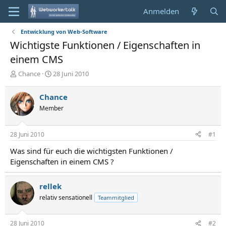
Anmelden
Entwicklung von Web-Software
Wichtigste Funktionen / Eigenschaften in
einem CMS
E
E
Chance
28 Juni 2010
r
r
s
s
Chance
t
t
Member
e
e
l
l
l
l
28 Juni 2010
#1
e
t
r
a
Was sind für euch die wichtigsten Funktionen /
m
Eigenschaften in einem CMS ?
rellek
relativ sensationell
Teammitglied
28 Juni 2010
#2