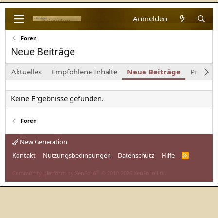
Anmelden
Foren
Neue Beiträge
Aktuelles
Empfohlene Inhalte
Neue Beiträge
Profilna
Keine Ergebnisse gefunden.
Foren
New Generation
Kontakt
Nutzungsbedingungen
Datenschutz
Hilfe
R
S
S
®
Community platform by XenForo
© 2010-2026 XenForo Ltd.