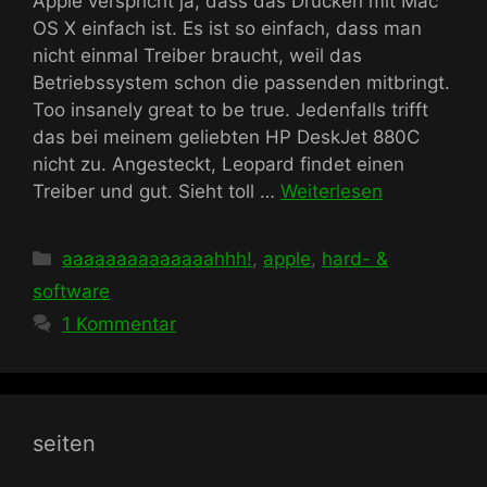
Apple verspricht ja, dass das Drucken mit Mac
OS X einfach ist. Es ist so einfach, dass man
nicht einmal Treiber braucht, weil das
Betriebssystem schon die passenden mitbringt.
Too insanely great to be true. Jedenfalls trifft
das bei meinem geliebten HP DeskJet 880C
nicht zu. Angesteckt, Leopard findet einen
Treiber und gut. Sieht toll …
Weiterlesen
Kategorien
aaaaaaaaaaaaaahhh!
,
apple
,
hard- &
software
1 Kommentar
seiten