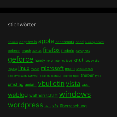
stichwörter
apple
angeber.in
benchmark
bsod
3dmark
burning board
firefox
celeron
crash
frederic
debian
gameports
geforce
knut
handy
horst
internet
ipod
langeweile
linux
microsoft
murat
leipzig
macos
schulrechner
treiber
server
selbstversuch
spielen
tastatur
telefon
tiger
typo
vbulletin
vista
umstieg
update
wbb3
windows
weblog
weltherrschaft
wordpress
xfx
überraschung
xbox