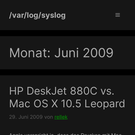
Zum
Inhalt
/var/log/syslog
Menü
springen
Monat:
Juni 2009
HP DeskJet 880C vs.
Mac OS X 10.5 Leopard
29. Juni 2009
von
rellek