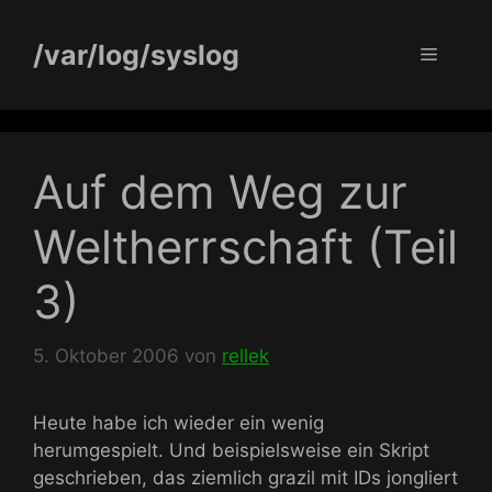
Zum
Inhalt
/var/log/syslog
Menü
springen
Auf dem Weg zur
Weltherrschaft (Teil
3)
5. Oktober 2006
von
rellek
Heute habe ich wieder ein wenig
herumgespielt. Und beispielsweise ein Skript
geschrieben, das ziemlich grazil mit IDs jongliert