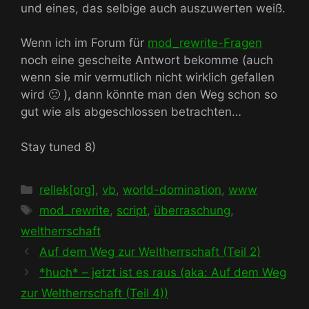
und eines, das selbige auch auszuwerten weiß.
Wenn ich im Forum für
mod_rewrite-Fragen
noch eine gescheite Antwort bekomme (auch
wenn sie mir vermutlich nicht wirklich gefallen
wird 🙁 ), dann könnte man den Weg schon so
gut wie als abgeschlossen betrachten…
Stay tuned 8)
Kategorien
rellek[org]
,
vb
,
world-domination
,
www
Schlagwörter
mod_rewrite
,
script
,
überraschung
,
weltherrschaft
Auf dem Weg zur Weltherrschaft (Teil 2)
*huch* – jetzt ist es raus (aka: Auf dem Weg
zur Weltherrschaft (Teil 4))