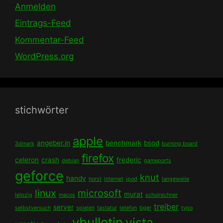
Anmelden
Eintrags-Feed
Kommentar-Feed
WordPress.org
stichwörter
apple
angeber.in
benchmark
bsod
3dmark
burning board
firefox
celeron
crash
frederic
debian
gameports
geforce
knut
handy
horst
internet
ipod
langeweile
linux
microsoft
murat
leipzig
macos
schulrechner
treiber
server
selbstversuch
spielen
tastatur
telefon
tiger
typo
vbulletin
vista