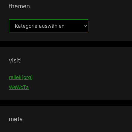
themen
themen
visit!
rellek[org]
WeWoTa
meta