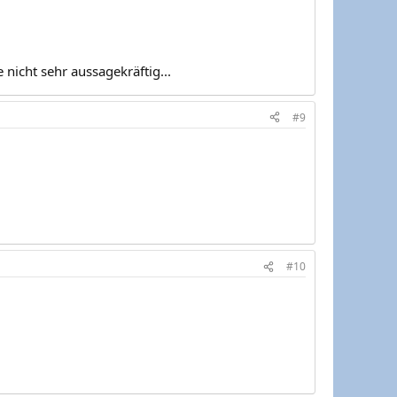
icht sehr aussagekräftig...
#9
#10