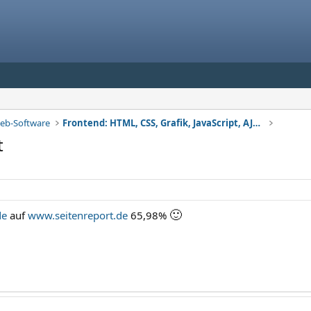
eb-Software
Frontend: HTML, CSS, Grafik, JavaScript, AJAX usw.
t
🙂
de
auf
www.seitenreport.de
65,98%