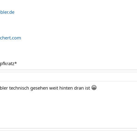
ler.de
chert.com
pfkratz*
😀
bler technisch gesehen weit hinten dran ist