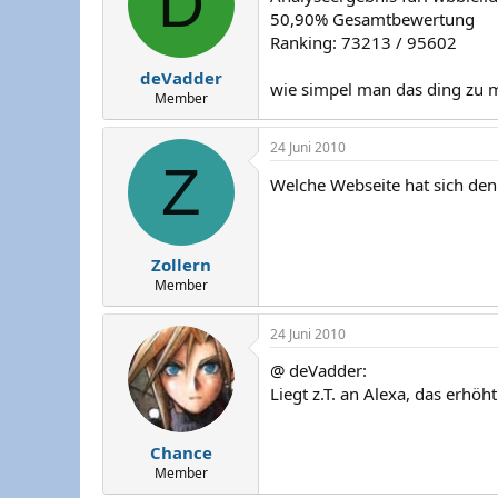
D
50,90% Gesamtbewertung
Ranking: 73213 / 95602
deVadder
wie simpel man das ding zu m
Member
24 Juni 2010
Z
Welche Webseite hat sich de
Zollern
Member
24 Juni 2010
@ deVadder:
Liegt z.T. an Alexa, das erhöht
Chance
Member