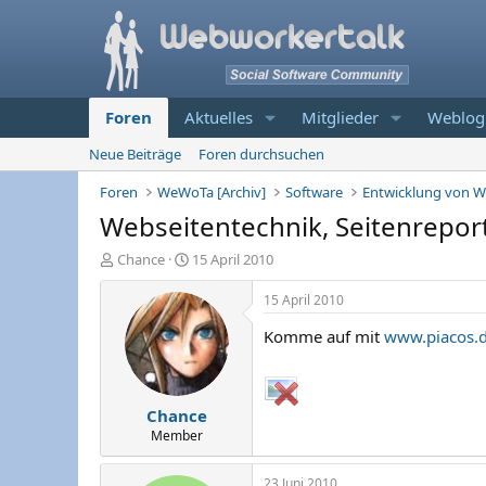
Foren
Aktuelles
Mitglieder
Weblog
Neue Beiträge
Foren durchsuchen
Foren
WeWoTa [Archiv]
Software
Entwicklung von W
Webseitentechnik, Seitenrepor
E
E
Chance
15 April 2010
r
r
s
s
15 April 2010
t
t
Komme auf mit
www.piacos.
e
e
l
l
l
l
e
t
Chance
r
a
m
Member
23 Juni 2010