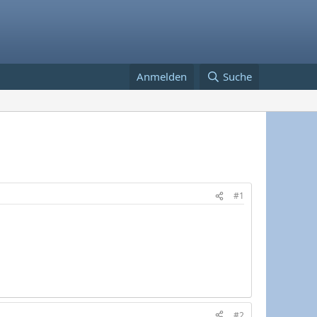
Anmelden
Suche
#1
#2