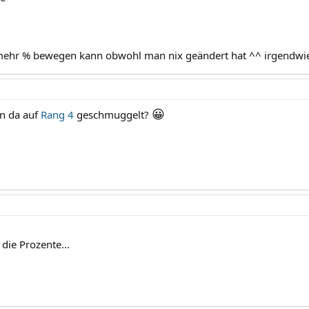
ehr % bewegen kann obwohl man nix geändert hat ^^ irgendwie n
😀
nn da auf
Rang 4
geschmuggelt?
 die Prozente...