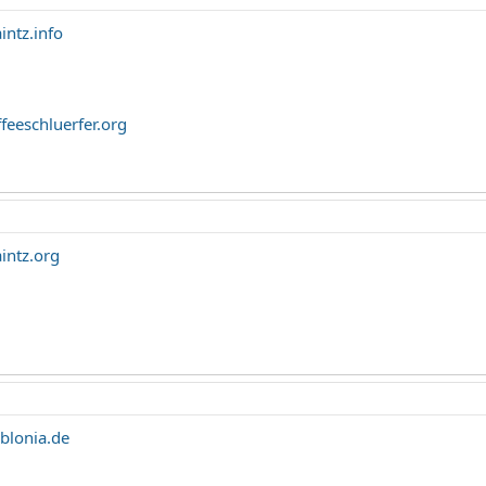
ntz.info
eeschluerfer.org
ntz.org
lonia.de