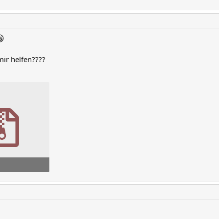

ir helfen????
ufrufe: 123