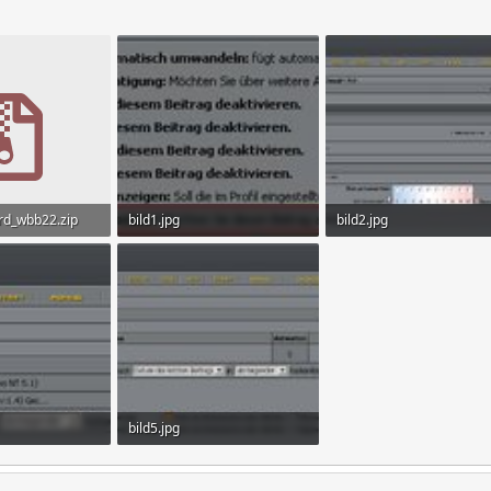
d_wbb22.zip
bild1.jpg
bild2.jpg
ufe: 157
22 KB · Aufrufe: 480
71,9 KB · Aufrufe: 511
bild5.jpg
rufe: 436
57,8 KB · Aufrufe: 448