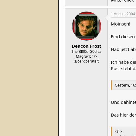
1 August 2004
Moinsen!
Find diesen 
Deacon Frost
Hab jetzt ab
The Bl00d-G0d La
Magra<br />
(Boardberater)
Ich habe den
Post steht 
Gestern, 16
Und dahinte
Das hier de
<tr>