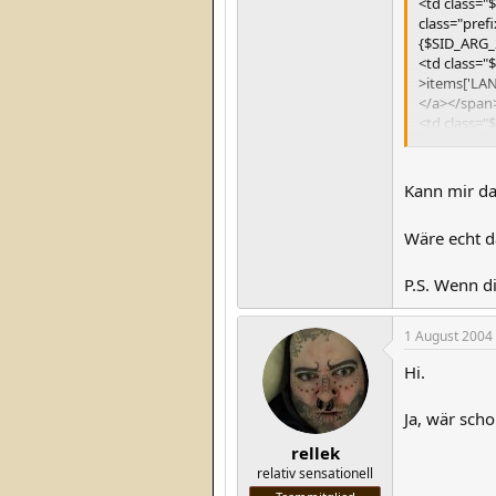
<td class="
class="pref
{$SID_ARG_
<td class="
>items['LAN
</a></span
<td class="
>items['LA
<td class="
>items['LA
Kann mir da
</tr>
Wäre echt 
P.S. Wenn d
1 August 2004
Hi.
Ja, wär sch
rellek
relativ sensationell