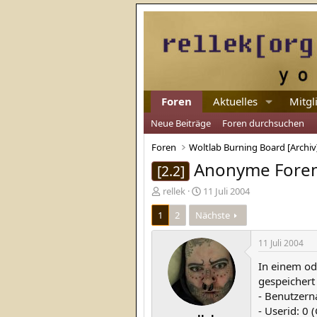
Foren
Aktuelles
Mitgl
Neue Beiträge
Foren durchsuchen
Foren
Woltlab Burning Board [Archiv
Anonyme Foren
[2.2]
E
E
rellek
11 Juli 2004
r
r
1
2
Nächste
s
s
t
t
e
e
11 Juli 2004
l
l
In einem od
l
l
e
t
gespeichert 
r
a
- Benutzer
m
- Userid: 0 