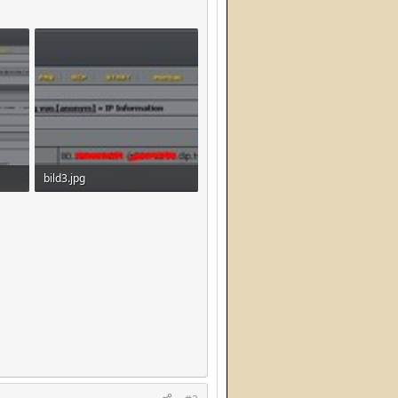
bild3.jpg
34,6 KB · Aufrufe: 445