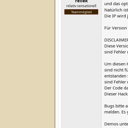
rellek
und das opt
relativ sensationell
Natürlich i
Teammitglied
Die IP wird
Für Version 
DISCLAIMER
Diese Versi
sind Fehler
Um diesen H
sind nicht f
entstanden 
sind Fehler
Der Code da
Dieser Hac
Bugs bitte 
melden. Es 
Demos unte