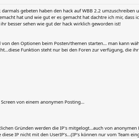
ek darmals gebeten haben den hack auf WBB 2.2 umzuschreiben und
emacht hat und wie gut er es gemacht hat dachtre ich mir, dass ic
ihr besser sehen wie gut der hack wirklich geworden ist!
ld von den Optionen beim Posten/themen starten... man kann wä
cht...diese Funktion steht nur bei den Foren zur verfügung, die ih
n Screen von einem anonymen Posting...
lichen Gründen werden die IP's mitgelogt...auch von anonymen Be
e diese IP nicht mit den UserIP's...(IP's können nur vom Team ei