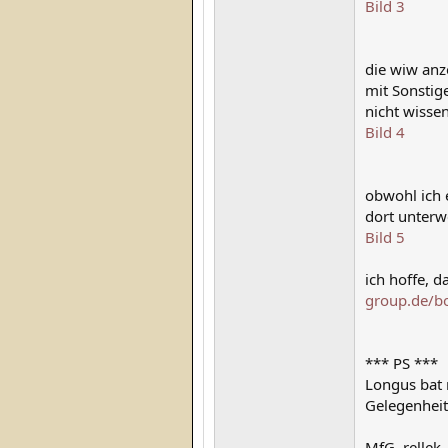
Bild 3
die wiw anz
mit Sonstige
nicht wissen
Bild 4
obwohl ich 
dort unterwe
Bild 5
ich hoffe, d
group.de/b
*** PS ***
Longus bat m
Gelegenheit
MfG, rellek