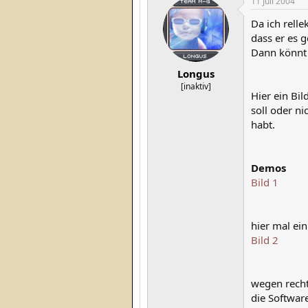
11 Juli 2004
Da ich rell
dass er es g
Dann könnt 
Longus
[inaktiv]
Hier ein Bi
soll oder ni
habt.
Demos
Bild 1
hier mal ei
Bild 2
wegen recht
die Softwar