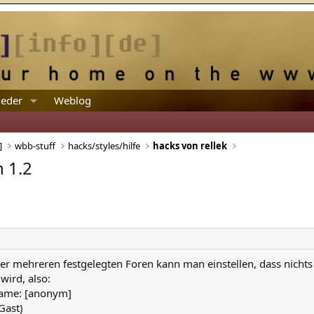
ieder
Weblog
]
wbb-stuff
hacks/styles/hilfe
hacks von rellek
 1.2
er mehreren festgelegten Foren kann man einstellen, dass nichts
wird, also:
name: [anonym]
(Gast)