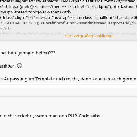
$tdclass" align="left" style="width:50%"><span class="smallfont"><if($thread
ix">$thread[prefix]</span> </then></if> <a href="thread.php?goto=lastpo
2ND}">$thread[topic]</a></span></td>
$tdclass" align="left" nowrap="nowrap"><span class="smallfont">$lastdate $l
G_GLOBAL_TOP5_3']} <a href="profile.php?userid=$thread[lastposterid]{$
></td>
$tdclass" align="right" style="width:100px"><span class="smallfont">$thread
Zum Vergrößern anklicken....
NG_GLOBAL_TOP5_4']}</span></td>
$tdclass" align="right" style="width:100px"><span class="smallfont">$thread
NG_GLOBAL_TOP5_5']}</span></td>
bei bitte jemand helfen???
🙂
dankbar!
ie Anpassung im Template nich reicht, dann kann ich auch gern 
on nicht verkehrt, wenn man den PHP-Code sähe.