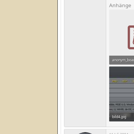
Anhänge
anonym_boar
4,1 KB · Aufr
bild4.jpg
42,8 KB · Auf