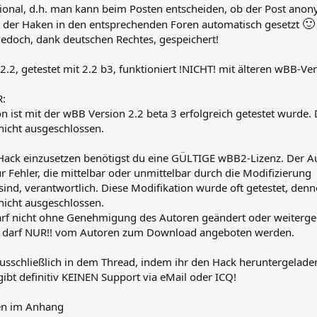
ional, d.h. man kann beim Posten entscheiden, ob der Post anony
🙂
st der Haken in den entsprechenden Foren automatisch gesetzt
 jedoch, dank deutschen Rechtes, gespeichert!
2.2, getestet mit 2.2 b3, funktioniert !NICHT! mit älteren wBB-Ve
:
on ist mit der wBB Version 2.2 beta 3 erfolgreich getestet wurde
 nicht ausgeschlossen.
ack einzusetzen benötigst du eine GÜLTIGE wBB2-Lizenz. Der A
ür Fehler, die mittelbar oder unmittelbar durch die Modifizierung
sind, verantwortlich. Diese Modifikation wurde oft getestet, den
 nicht ausgeschlossen.
rf nicht ohne Genehmigung des Autoren geändert oder weiterg
k darf NUR!! vom Autoren zum Download angeboten werden.
ausschließlich in dem Thread, indem ihr den Hack heruntergelade
gibt definitiv KEINEN Support via eMail oder ICQ!
n im Anhang