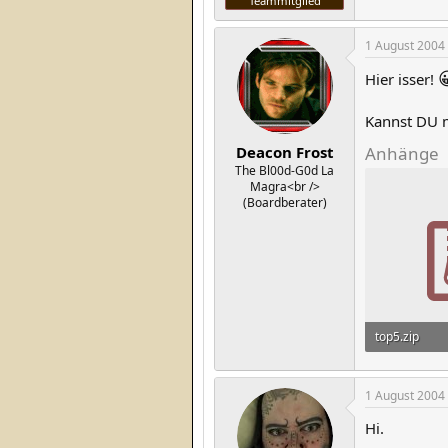
Teammitglied
1 August 2004

Hier isser!
Kannst DU m
Deacon Frost
Anhänge
The Bl00d-G0d La
Magra<br />
(Boardberater)
top5.zip
893 Bytes · A
1 August 2004
Hi.