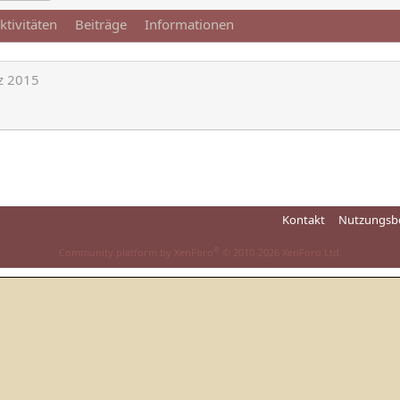
ktivitäten
Beiträge
Informationen
z 2015
Kontakt
Nutzungsb
®
Community platform by XenForo
© 2010-2026 XenForo Ltd.