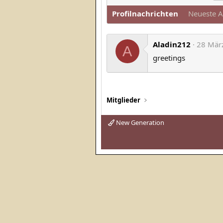
Profilnachrichten
Neueste A
Aladin212
28 Mär
A
greetings
Mitglieder
New Generation