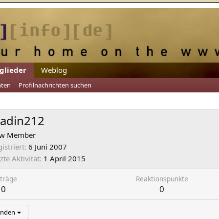
glieder
Weblog
hten
Profilnachrichten suchen
ladin212
w Member
istriert
6 Juni 2007
zte Aktivität
1 April 2015
träge
Reaktionspunkte
0
0
inden