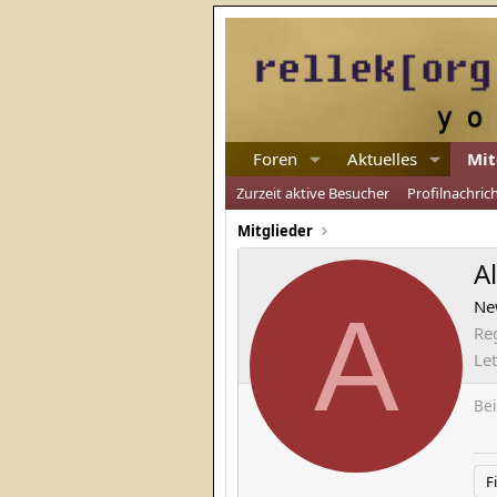
Foren
Aktuelles
Mit
Zurzeit aktive Besucher
Profilnachric
Mitglieder
A
A
Ne
Reg
Let
Bei
F