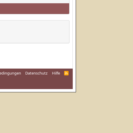
edingungen
Datenschutz
Hilfe
R
S
S