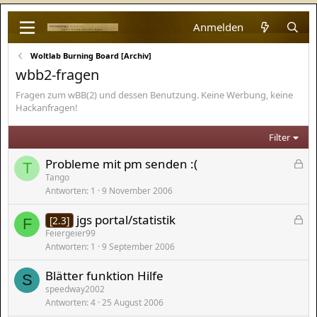
Anmelden
Woltlab Burning Board [Archiv]
wbb2-fragen
Fragen zum wBB(2) und dessen Benutzung. Keine Werbung, keine
Hackanfragen!
Filter
G
Probleme mit pm senden :(
T
e
Tango
Antworten
1
9 November 2006
s
p
G
jgs portal/statistik
[2.3]
e
F
e
Feiergeier99
r
Antworten
1
9 September 2006
s
r
p
t
Blätter funktion Hilfe
e
S
speedway2002
r
Antworten
4
25 August 2006
r