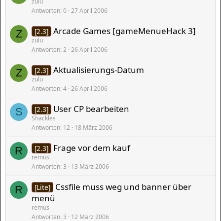
zulu
Antworten
0
27 April 2006
Arcade Games [gameMenueHack 3]
[2.3]
Z
zulu
Antworten
2
26 April 2006
Aktualisierungs-Datum
[2.3]
Z
zulu
Antworten
4
26 April 2006
User CP bearbeiten
[2.3]
S
Shackles
Antworten
12
18 März 2006
Frage vor dem kauf
[2.3]
R
remus
Antworten
3
13 März 2006
Cssfile muss weg und banner über
[Lite]
R
menü
remus
Antworten
3
12 März 2006