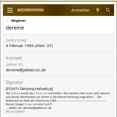
Anmelden
Mitglieder
dereine
Geburtstag
4 Februar 1989 (Alter: 37)
Kontakt
Jabber-ID
dereine@jabber.ccc.de
Signatur
[FONT=Tahoma,Helvetica]
"Am
Anfang
wurde das
Universum
erschaffen. Das machte viele Leute sehr wütend
und wurde allenthalben als Schritt in die falsche Richtung angesehen." -
Das
Restaurant am Ende des Universums,1980
---------------------------------------------------------------
Benutz Drupal
Drupal
es lohnt sich!!!
... Jabber-me:
dereine@jabber.ccc.de
Warum Jabber?