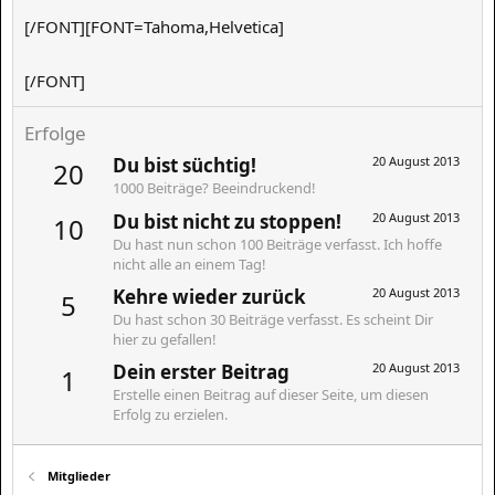
[/FONT][FONT=Tahoma,Helvetica]
[/FONT]​
Erfolge
Du bist süchtig!
20 August 2013
20
1000 Beiträge? Beeindruckend!
Du bist nicht zu stoppen!
20 August 2013
10
Du hast nun schon 100 Beiträge verfasst. Ich hoffe
nicht alle an einem Tag!
Kehre wieder zurück
20 August 2013
5
Du hast schon 30 Beiträge verfasst. Es scheint Dir
hier zu gefallen!
Dein erster Beitrag
20 August 2013
1
Erstelle einen Beitrag auf dieser Seite, um diesen
Erfolg zu erzielen.
Mitglieder