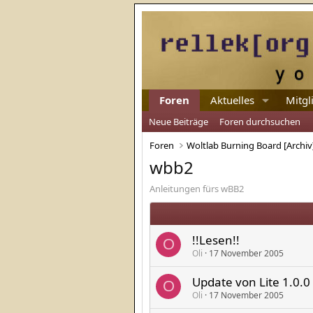
Foren
Aktuelles
Mitgl
Neue Beiträge
Foren durchsuchen
Foren
Woltlab Burning Board [Archiv
wbb2
Anleitungen fürs wBB2
!!Lesen!!
O
Oli
17 November 2005
Update von Lite 1.0.
O
Oli
17 November 2005