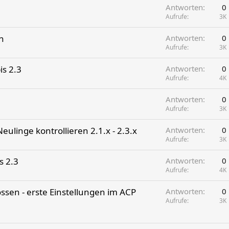
Antworten
0
r
n
Aufrufe
3K
t
n
t
n
Antworten
0
Aufrufe
3K
is 2.3
Antworten
0
Aufrufe
4K
Antworten
0
Aufrufe
3K
eulinge kontrollieren 2.1.x - 2.3.x
Antworten
0
Aufrufe
3K
s 2.3
Antworten
0
Aufrufe
4K
ossen - erste Einstellungen im ACP
Antworten
0
Aufrufe
3K