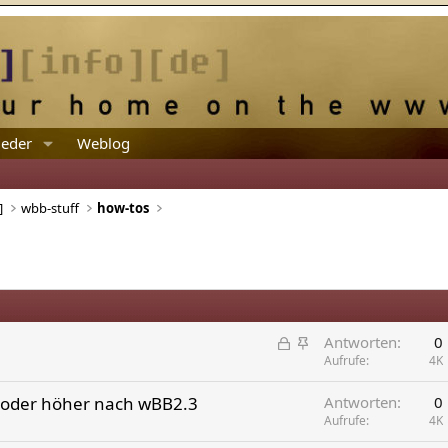
ieder
Weblog
]
wbb-stuff
how-tos
G
A
Antworten
0
e
n
Aufrufe
4K
s
g
0 oder höher nach wBB2.3
Antworten
0
p
e
Aufrufe
4K
e
p
r
i